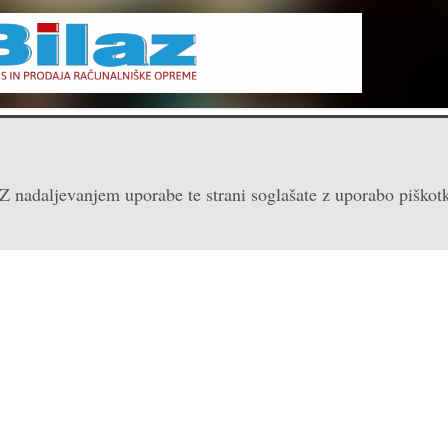
 = Fri Aug 07 2026 12:46:53 GMT+0000 (Coordinated U
 Z nadaljevanjem uporabe te strani soglašate z uporabo piškot