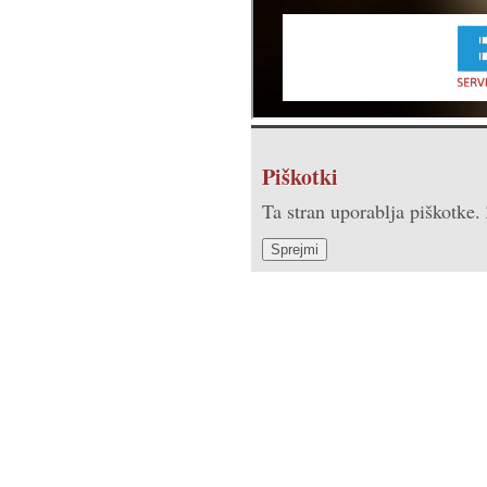
ePrisotnost TimePortal 1
Piškotki
Ta stran uporablja piškotke.
Sprejmi